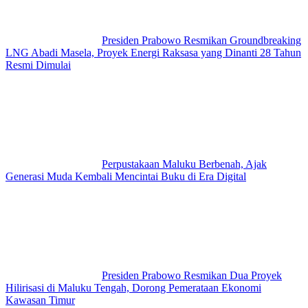
Presiden Prabowo Resmikan Groundbreaking
LNG Abadi Masela, Proyek Energi Raksasa yang Dinanti 28 Tahun
Resmi Dimulai
Perpustakaan Maluku Berbenah, Ajak
Generasi Muda Kembali Mencintai Buku di Era Digital
Presiden Prabowo Resmikan Dua Proyek
Hilirisasi di Maluku Tengah, Dorong Pemerataan Ekonomi
Kawasan Timur