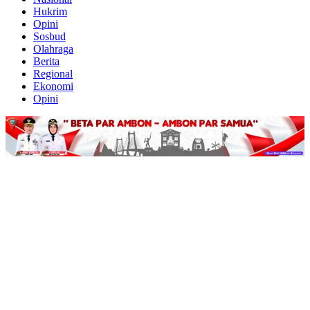
Hukrim
Opini
Sosbud
Olahraga
Berita
Regional
Ekonomi
Opini