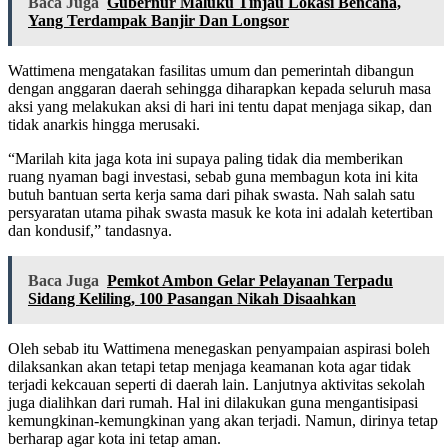
Baca Juga
Gubernur Maluku Tinjau Lokasi Bencana,
Yang Terdampak Banjir Dan Longsor
Wattimena mengatakan fasilitas umum dan pemerintah dibangun
dengan anggaran daerah sehingga diharapkan kepada seluruh masa
aksi yang melakukan aksi di hari ini tentu dapat menjaga sikap, dan
tidak anarkis hingga merusaki.
“Marilah kita jaga kota ini supaya paling tidak dia memberikan
ruang nyaman bagi investasi, sebab guna membagun kota ini kita
butuh bantuan serta kerja sama dari pihak swasta. Nah salah satu
persyaratan utama pihak swasta masuk ke kota ini adalah ketertiban
dan kondusif,” tandasnya.
Baca Juga
Pemkot Ambon Gelar Pelayanan Terpadu
Sidang Keliling, 100 Pasangan Nikah Disaahkan
Oleh sebab itu Wattimena menegaskan penyampaian aspirasi boleh
dilaksankan akan tetapi tetap menjaga keamanan kota agar tidak
terjadi kekcauan seperti di daerah lain. Lanjutnya aktivitas sekolah
juga dialihkan dari rumah. Hal ini dilakukan guna mengantisipasi
kemungkinan-kemungkinan yang akan terjadi. Namun, dirinya tetap
berharap agar kota ini tetap aman.