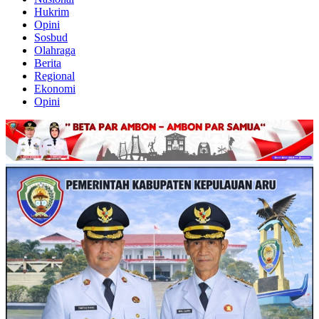
Hukrim
Opini
Sosbud
Olahraga
Berita
Regional
Ekonomi
Opini