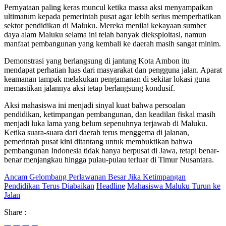
Pernyataan paling keras muncul ketika massa aksi menyampaikan
ultimatum kepada pemerintah pusat agar lebih serius memperhatikan
sektor pendidikan di Maluku. Mereka menilai kekayaan sumber
daya alam Maluku selama ini telah banyak dieksploitasi, namun
manfaat pembangunan yang kembali ke daerah masih sangat minim.
Demonstrasi yang berlangsung di jantung Kota Ambon itu
mendapat perhatian luas dari masyarakat dan pengguna jalan. Aparat
keamanan tampak melakukan pengamanan di sekitar lokasi guna
memastikan jalannya aksi tetap berlangsung kondusif.
Aksi mahasiswa ini menjadi sinyal kuat bahwa persoalan
pendidikan, ketimpangan pembangunan, dan keadilan fiskal masih
menjadi luka lama yang belum sepenuhnya terjawab di Maluku.
Ketika suara-suara dari daerah terus menggema di jalanan,
pemerintah pusat kini ditantang untuk membuktikan bahwa
pembangunan Indonesia tidak hanya berpusat di Jawa, tetapi benar-
benar menjangkau hingga pulau-pulau terluar di Timur Nusantara.
Ancam Gelombang Perlawanan Besar Jika Ketimpangan
Pendidikan Terus Diabaikan
Headline
Mahasiswa Maluku Turun ke
Jalan
Share :