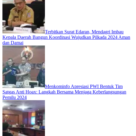
Terbitkan Surat Edaran, Mendagri Imbau
Kepala Daerah Bangun Koordinasi Wujudkan Pilkada 2024 Aman
dan Damai
Menkominfo Apresiasi PWI Bentuk Tim
Satgas Anti Hoax: Langkah Bersama Menjaga Keberlangsungan
Pemilu 2024