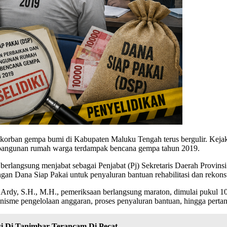
orban gempa bumi di Kabupaten Maluku Tengah terus bergulir. Kejaks
mbangunan rumah warga terdampak bencana gempa tahun 2019.
 berlangsung menjabat sebagai Penjabat (Pj) Sekretaris Daerah Provi
an Dana Siap Pakai untuk penyaluran bantuan rehabilitasi dan rekons
 Ardy, S.H., M.H., pemeriksaan berlangsung maraton, dimulai pukul
nisme pengelolaan anggaran, proses penyaluran bantuan, hingga pert
 Di Tanimbar Terancam Di Pecat