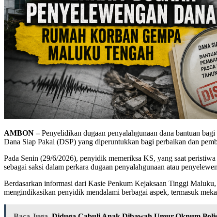
AMBON –
Penyelidikan dugaan penyalahgunaan dana bantuan bagi k
Dana Siap Pakai (DSP) yang diperuntukkan bagi perbaikan dan pe
Pada Senin (29/6/2026), penyidik memeriksa KS, yang saat peristiwa
sebagai saksi dalam perkara dugaan penyalahgunaan atau penyeleweng
Berdasarkan informasi dari Kasie Penkum Kejaksaan Tinggi Maluku,
mengindikasikan penyidik mendalami berbagai aspek, termasuk meka
Baca Juga
Diduga Cabuli Anak Dibawah Umur,Oknum Polisi