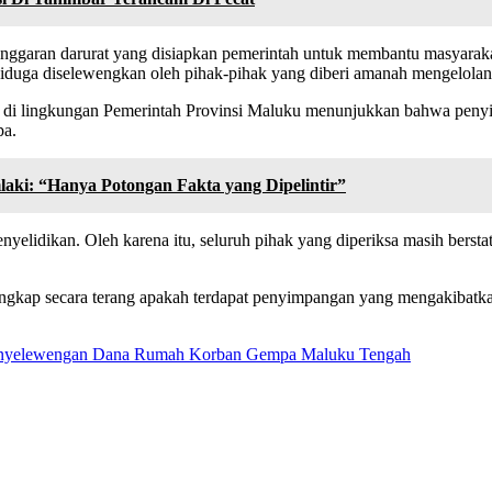
 anggaran darurat yang disiapkan pemerintah untuk membantu masyarakat
 diduga diselewengkan oleh pihak-pihak yang diberi amanah mengelolan
s di lingkungan Pemerintah Provinsi Maluku menunjukkan bahwa penyid
pa.
aki: “Hanya Potongan Fakta yang Dipelintir”
lidikan. Oleh karena itu, seluruh pihak yang diperiksa masih berstat
ungkap secara terang apakah terdapat penyimpangan yang mengakibatk
 Penyelewengan Dana Rumah Korban Gempa Maluku Tengah