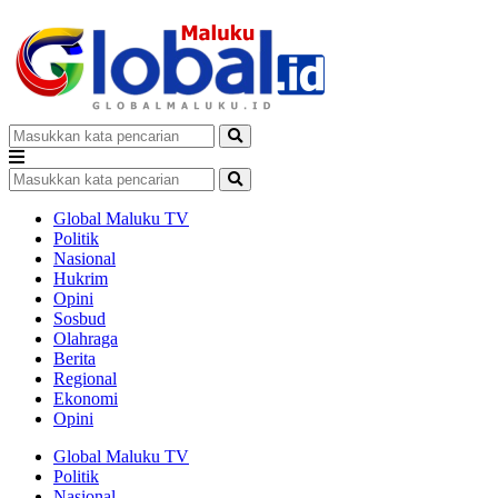
Global Maluku TV
Politik
Nasional
Hukrim
Opini
Sosbud
Olahraga
Berita
Regional
Ekonomi
Opini
Global Maluku TV
Politik
Nasional